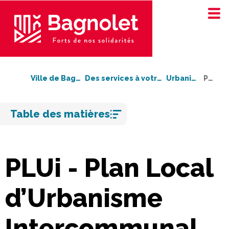
Ville de Bagnolet
Des services à votre service
Urbanisme
PLUi
Aller
Table des matières
au
contenu
PLUi - Plan Local
d’Urbanisme
Intercommunal