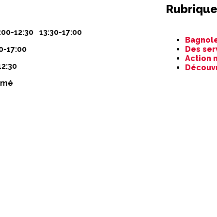
Rubrique
Aller
:00-12:30 13:30-17:00
Bagnole
au
0-17:00
Des ser
contenu
Action 
12:30
Découv
rmé