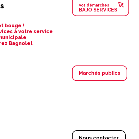
s
Vos démarches
BAJO SERVICES
t bouge !
vices à votre service
municipale
rez Bagnolet
Marchés publics
Nous contacter