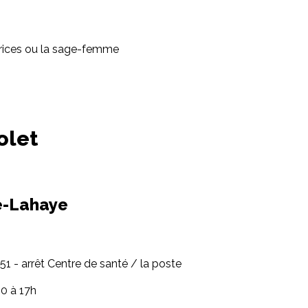
ltrices ou la sage-femme
olet
e-Lahaye
351 - arrêt Centre de santé / la poste
0 à 17h