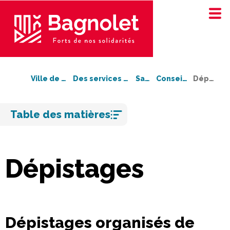
Ville de Bagnolet
Des services à votre service
Santé
Conseils santé
Dépistages
Aller
Table des matières
au
contenu
Dépistages
Dépistages organisés de