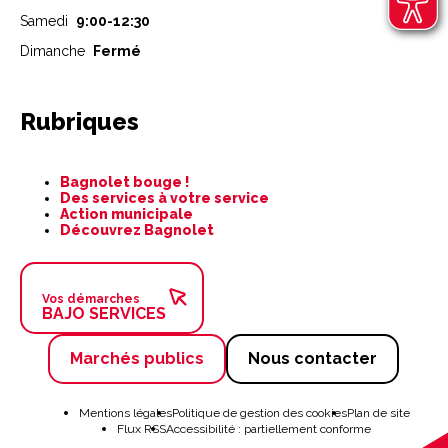
Samedi
9:00-12:30
Dimanche
Fermé
Rubriques
Aller
Bagnolet bouge !
au
Des services à votre service
contenu
Action municipale
Découvrez Bagnolet
Vos démarches
BAJO SERVICES
Marchés publics
Nous contacter
Aller
au
Mentions légales
Politique de gestion des cookies
Plan de site
contenu
Flux RSS
Accessibilité : partiellement conforme