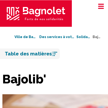
Ville de Bagnolet
Des services à votre service
Solidarité
Bajolib'
Aller
Table des matières
au
contenu
Bajolib'