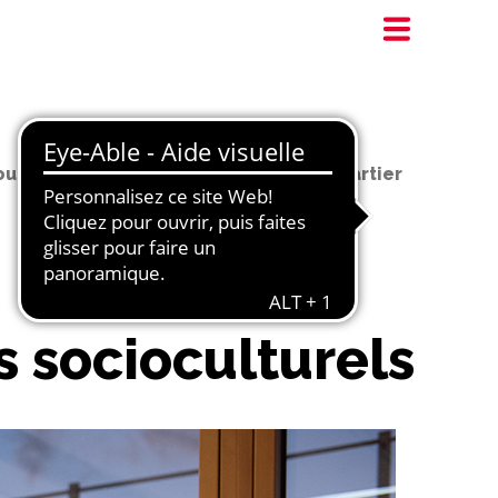
outien scolaire dans les centres de quartier
s socioculturels