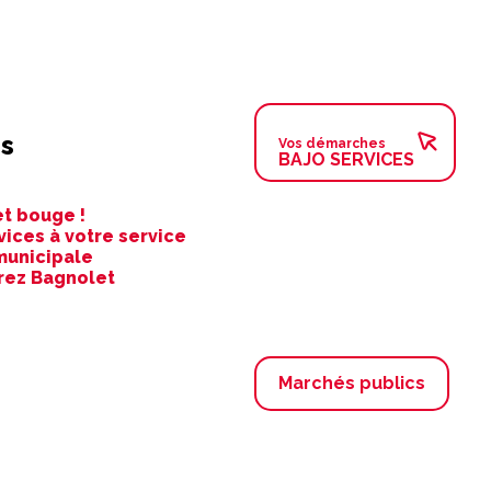
s
Vos démarches
BAJO SERVICES
t bouge !
vices à votre service
municipale
rez Bagnolet
Marchés publics