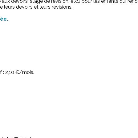
 devoirs, stage de révision, etc.) pour les enfants qui rencont
 leurs devoirs et leurs révisions.
rée.
f : 2,10 €/mois.