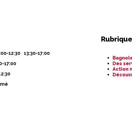
Rubrique
Aller
:00-12:30 13:30-17:00
Bagnole
au
0-17:00
Des ser
contenu
Action 
12:30
Découv
rmé