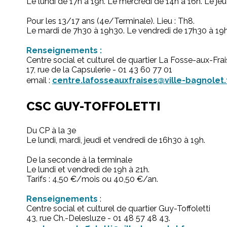
Le lundi de 17h à 19h. Le mercredi de 14h à 16h. Le jeu
Pour les 13/17 ans (4e/Terminale). Lieu : Th8.
Le mardi de 7h30 à 19h30. Le vendredi de 17h30 à 19
Renseignements :
Centre social et culturel de quartier La Fosse-aux-Fra
17, rue de la Capsulerie - 01 43 60 77 01
email :
centre.lafosseauxfraises@ville-bagnolet.
CSC GUY-TOFFOLETTI
Du CP à la 3e
Le lundi, mardi, jeudi et vendredi de 16h30 à 19h.
De la seconde à la terminale
Le lundi et vendredi de 19h à 21h.
Tarifs : 4,50 €/mois ou 40,50 €/an.
Renseignements
:
Centre social et culturel de quartier Guy-Toffoletti
43, rue Ch.-Delesluze - 01 48 57 48 43.