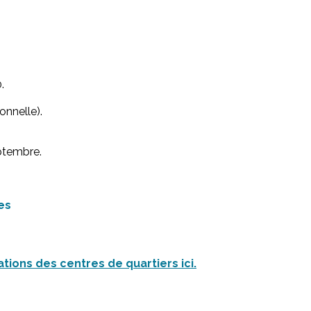
.
onnelle).
eptembre.
es
tions des centres de quartiers ici.