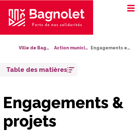
Ville de Bagnolet
Action municipale
Engagements et projets
Aller
Table des matières
au
contenu
Engagements &
projets