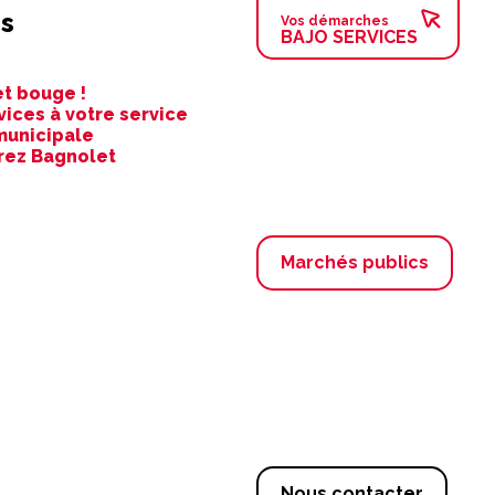
s
Vos démarches
BAJO SERVICES
t bouge !
vices à votre service
municipale
rez Bagnolet
Marchés publics
Nous contacter