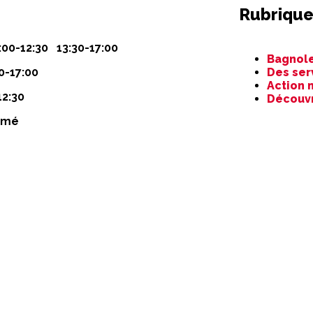
Rubrique
Aller
:00-12:30 13:30-17:00
Bagnole
au
0-17:00
Des ser
contenu
Action 
12:30
Découv
rmé