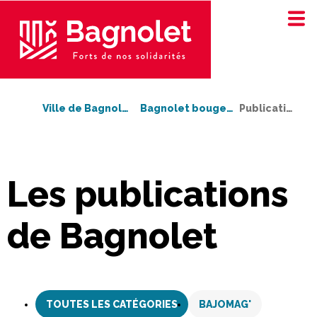
Ville de Bagnolet
Bagnolet bouge !
Publications
Les publications
de Bagnolet
Aller
au
TOUTES LES CATÉGORIES
BAJOMAG'
contenu