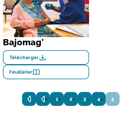
Bajomag'
Télécharger
Feuilleter
1
2
3
4
5