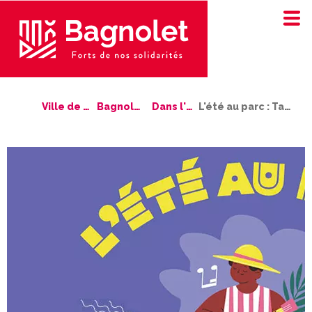
Ville de Bagnolet
Bagnolet bouge !
Dans l'agenda
L'été au parc : Tapage Records en live