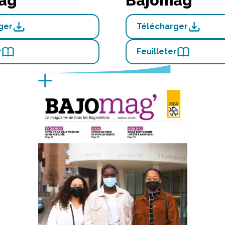
ag'
Bajomag'
ger
Télécharger
r
Feuilleter