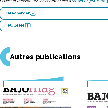
Écrivez et transmettez vos coordonnées
à
redaction@ville-bagn
Télécharger
Feuilleter
Autres publications