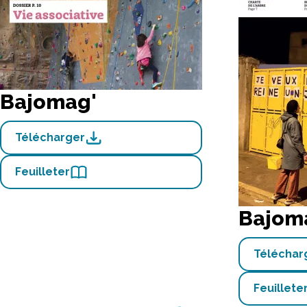
Bajomag'
Télécharger
Feuilleter
Bajom
Téléchar
Feuillete