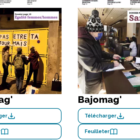
ag'
Bajomag'
ger
Télécharger
r
Feuilleter