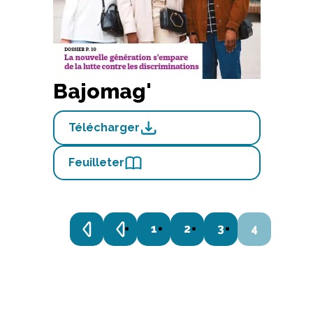
Bajomag'
Télécharger
Feuilleter
1
2
3
4