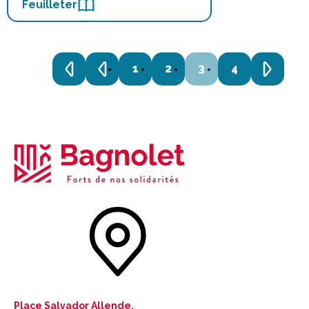
Feuilleter
1
2
3
4
Place Salvador Allende,