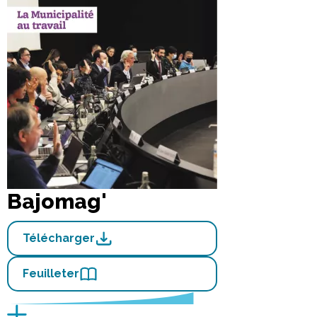
Bajomag'
Télécharger
Feuilleter