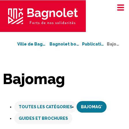
Ville de Bagnolet
Bagnolet bouge !
Publications
Bajomag'
Bajomag
Aller
au
TOUTES LES CATÉGORIES
BAJOMAG'
contenu
GUIDES ET BROCHURES