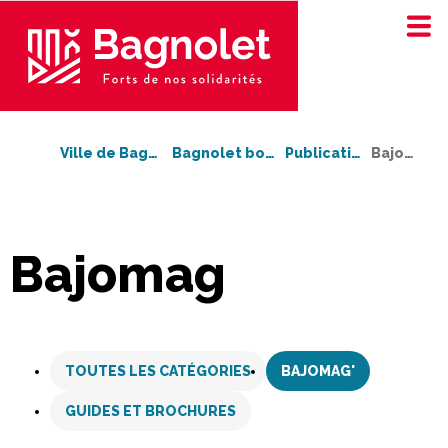
Ville de Bagnolet
Bagnolet bouge !
Publications
Bajomag'
Bajomag
Aller
au
TOUTES LES CATÉGORIES
BAJOMAG'
contenu
GUIDES ET BROCHURES