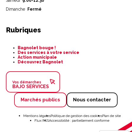
Samedi
9:00-12:30
Dimanche
Fermé
Rubriques
Aller
Bagnolet bouge !
au
Des services à votre service
contenu
Action municipale
Découvrez Bagnolet
Vos démarches
BAJO SERVICES
Marchés publics
Nous contacter
Aller
au
Mentions légales
Politique de gestion des cookies
Plan de site
contenu
Flux RSS
Accessibilité : partiellement conforme