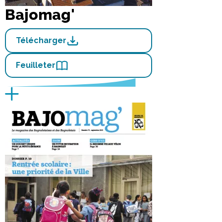
Bajomag'
Télécharger
Feuilleter