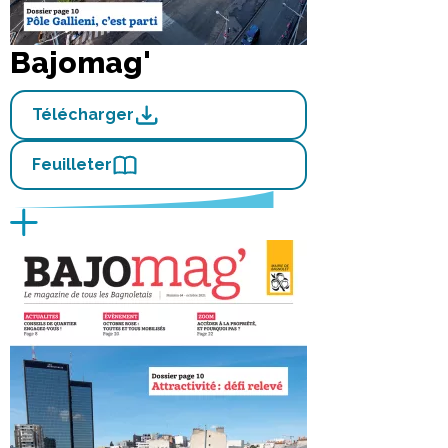
Bajomag'
Télécharger
Feuilleter