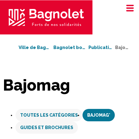
Ville de Bagnolet
Bagnolet bouge !
Publications
Bajomag'
Bajomag
Aller
au
TOUTES LES CATÉGORIES
BAJOMAG'
contenu
GUIDES ET BROCHURES